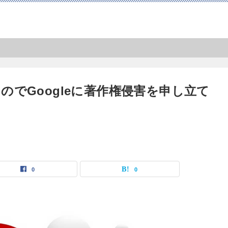
でGoogleに著作権侵害を申し立て
0
0